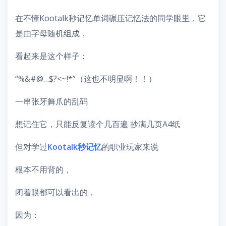
在不懂Kootalk秒记忆单词碾压记忆法的同学眼里，它
是由字母随机组成，
看起来是这个样子：
“%&#@…$?<~!*”（这也不明显啊！！）
一串张牙舞爪的乱码
想记住它，只能反复读个几百遍 抄满几页A4纸
但对学过
Kootalk秒记忆
的职业玩家来说
根本不用背的，
闭着眼都可以看出的，
因为：