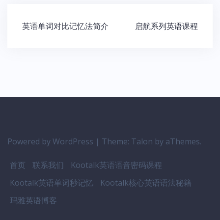
文
英语单词对比记忆法简介
启航系列英语课程
章
导
航
Powered by WordPress
|
Theme:
Talon
by aThemes.
首页
联系我们
Kootalk英语语音密码课程
Kootalk英语单词秒记忆
Kootalk核心英语语法秘籍
玛雅英语博客