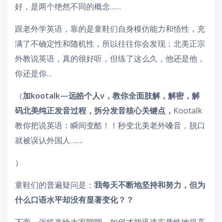
好，是两个绝然不同的概念……
跟老外学英语，靠的是童鞋们自身模仿能力和悟性，充
满了不确定性和随机性，所以往往你会发现：北美正宗
外教说英语，真的很好听，但练了这么久，他还是他，
你还是你…
（
加kootalk—远皓个人v，教你全面肢解，解密，解
码北美纯正发音过程，拆分发音核心关键点，
Kootalk
教你把说英语：瞬间变酷！！秒变北美老外嗓音，脱口
就被误认外国人…….
）
童鞋们的普遍疑问是：
我每天不断地坚持和努力，但为
什么口语水平却没有显著变化？？
下面，远皓来给大家聊聊，如何才能迅速实质性地提高