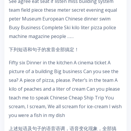
See agree eat seat if listen miss building system
team field piece these meter secret evening equal
peter Museum European Chinese dinner swim
Busy Business Complete Ski kilo liter pizza police
machine magazine people ……
下列短语和句子的发音全部搞定！
Fifty six Dinner in the kitchen A cinema ticket A
picture of a building Big business Can you see the
sea? A piece of pizza, please. Peter’s in the team A
kilo of peaches and a liter of cream Can you please
teach me to speak Chinese Cheap Ship Trip You
scream, I scream, We all scream for ice-cream I wish
you were a fish in my dish
上述短语及句子的语音语调，语音变化现象，全部搞